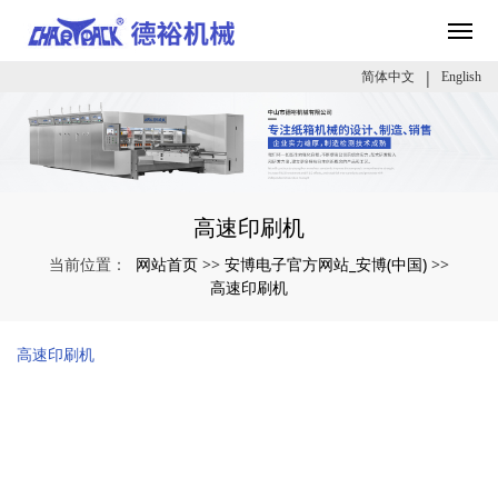
|
简体中文
English
高速印刷机
网站首页
安博电子官方网站_安博(中国)
当前位置：
>>
>>
高速印刷机
高速印刷机