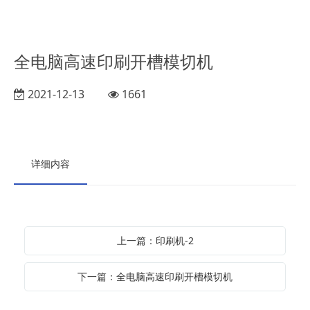
全电脑高速印刷开槽模切机
2021-12-13
1661
详细内容
上一篇：印刷机-2
下一篇：全电脑高速印刷开槽模切机