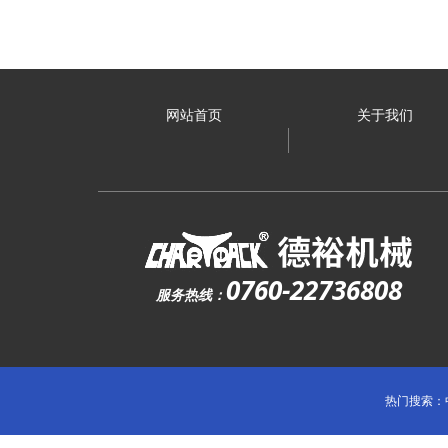
网站首页
关于我们
0760-22736808
服务热线：
热门搜索：