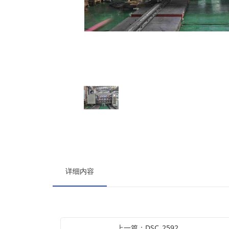
详细内容
上一篇：DSC_2592