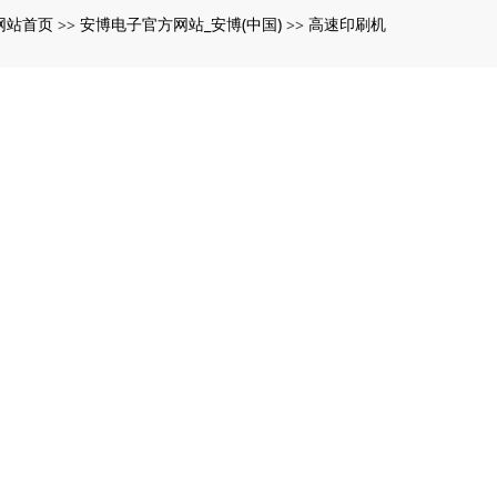
网站首页
安博电子官方网站_安博(中国)
高速印刷机
>>
>>