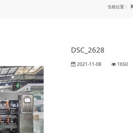
当前位置：
DSC_2628
2021-11-08
1650