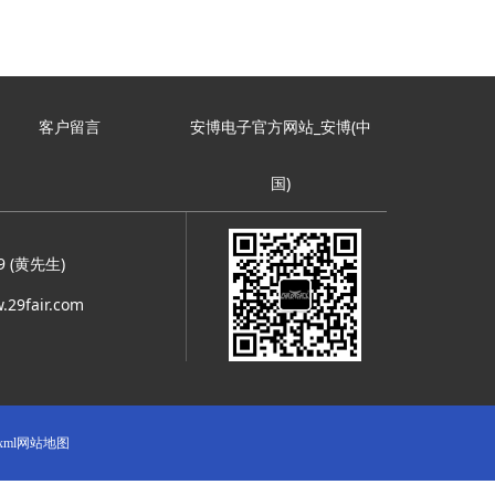
客户留言
安博电子官方网站_安博(中
国)
9 (黄先生)
.29fair.com
xml网站地图