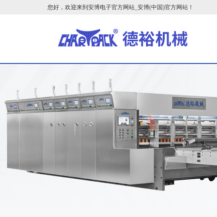
您好，欢迎来到安博电子官方网站_安博(中国)官方网站！