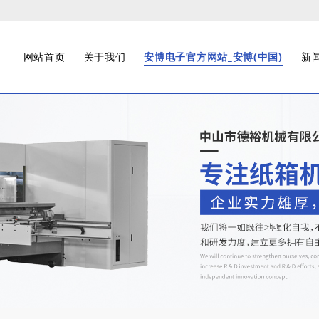
网站首页
关于我们
安博电子官方网站_安博(中国)
新