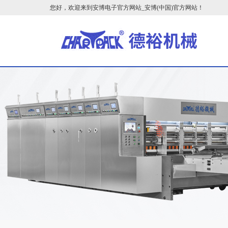
您好，欢迎来到安博电子官方网站_安博(中国)官方网站！