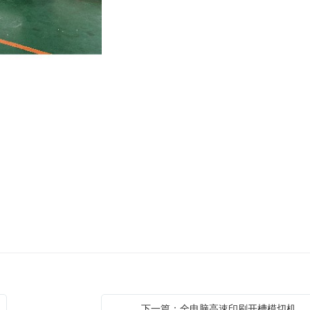
下一篇：全电脑高速印刷开槽模切机