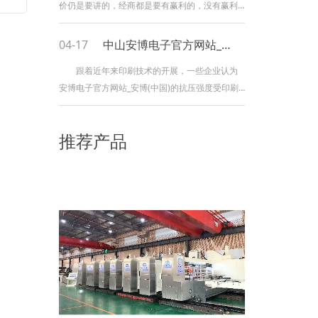
价仍是要讲的，经商都是要有赢利的，没有赢利
良好的服务从哪里来呢？ 讲价是必需的，但
不要犯二忌讳：先定价格后定功用。 购买先
04-17
中山安博电子官方网站_安博(中国)印刷机械对抗压强度的影响
进的安博电子官方网站_安博(中国)设备意图是提
跟着近年来印刷技术的开展，一些企业认为
高在同行业中的市场竞争力，因而，必需清晰购
安博电子官方网站_安博(中国)的抗压强度受印刷
买安博电子官方网站_安博(中国)设备所具有的功
的影响越来越小，甚至可以忽略不计。对此，查
用。 很多人并不太清楚所要增购的安博电子
验检疫部分专门对瓦楞安博电子官方网站_安博(中
官方网站_安博(中国)设备需求哪些功用，不知道
推荐产品
国)印刷前后的抗压强度进行了对比抽样试验。从
怎么去问，忧虑在供货商面前不内行而被蒙弊，
9家出口瓦楞安博电子官方网站_安博(中国)企业
所以很顺从。 其实这都不重要，你不说谁知
中，随机抽取一组近期出产的印前、印后安博电
道呢
子官方网站_安博(中国)样品，共9组。每组有两个
样本进行比较。纸张、结构、工艺和贮存条件相
同。区别是一个样品的产品是印刷的柔印方法现
在使用的，而其他不打印。试验结果表明，除一
组印刷安博电子官方网站_安博(中国)外，其他8组