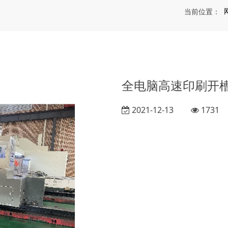
当前位置：
全电脑高速印刷开
2021-12-13
1731