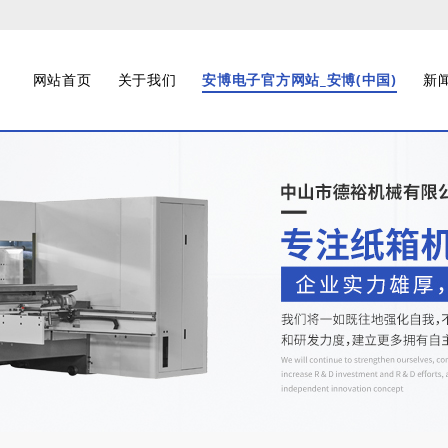
网站首页
关于我们
安博电子官方网站_安博(中国)
新