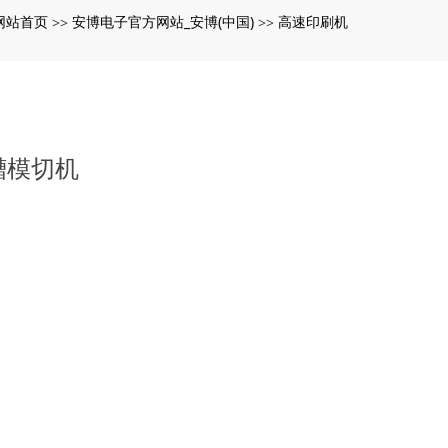
网站首页
安博电子官方网站_安博(中国)
高速印刷机
>>
>>
槽模切机