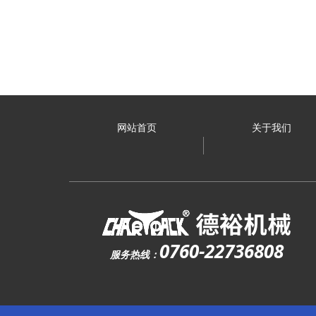
网站首页
关于我们
0760-22736808
服务热线：