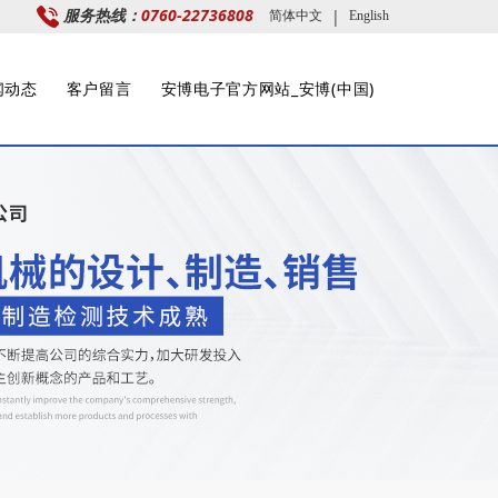
服务热线：
0760-22736808
|
简体中文
English
闻动态
客户留言
安博电子官方网站_安博(中国)