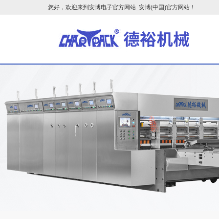
您好，欢迎来到安博电子官方网站_安博(中国)官方网站！