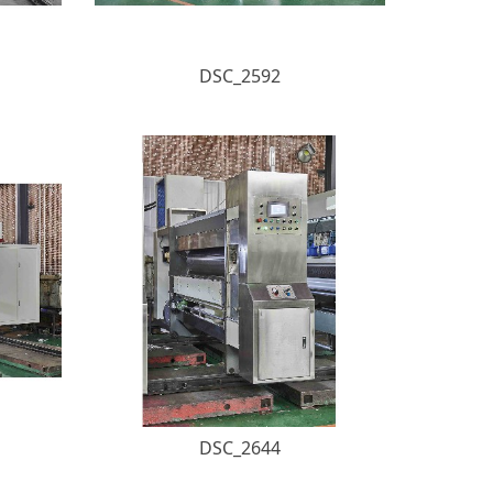
DSC_2592
DSC_2644