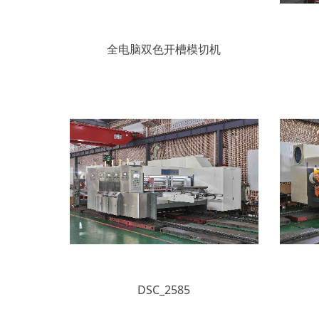
全电脑双色开槽模切机
DSC_2585